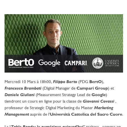
Filippo Berto
Mercredi 10 Mars à 18h00,
(PDG
BertO
),
Francesco Brambati
(Digital Manager de
Campari Group
) et
Daniele Giuliani
(Measurement Strategy Lead de
Google
)
Giovanni Covassi
tiendront un cours en ligne pour la classe de
,
Marketing
professeur de Strategic Digital Marketing du Master
Management
auprès de l’
Università Cattolica del Sacro Cuore
.
T
a
ble Ronde: le numérique aujourd’hui