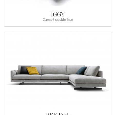
IGGY
Canapé double-face
DEE DEE