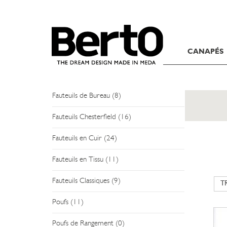
SKIP TO CONTENT
FAUTEUILS
CANAPÉS
Fauteuils Modernes (19)
Fauteuils Relax (1)
Fauteuils de Bureau (8)
Fauteuils Chesterfield (16)
Fauteuils en Cuir (24)
Fauteuils en Tissu (11)
Fauteuils Classiques (9)
Poufs (11)
Poufs de Rangement (0)