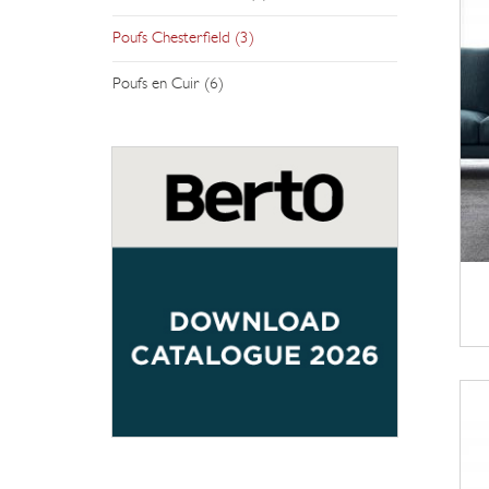
Poufs Chesterfield (3)
Poufs en Cuir (6)