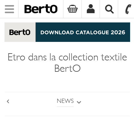
Toggle
navigation
SKIP TO CONTENT
Etro dans la collection textile
BertO
NEWS
Back