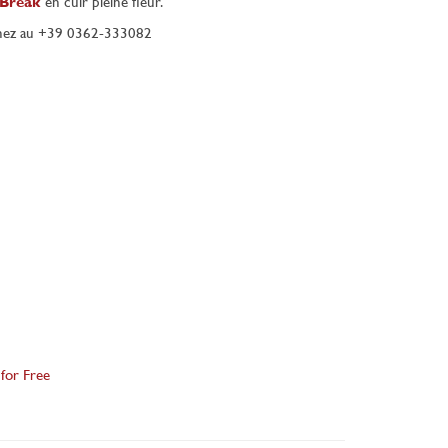
 Break
en cuir pleine fleur.
nez au +39 0362-333082
 for Free