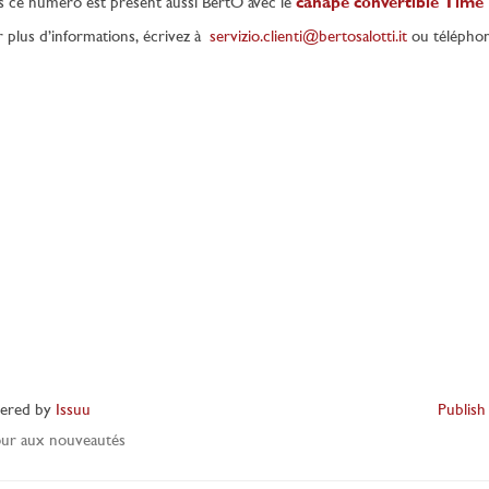
 ce numéro est présent aussi BertO avec le
canapé convertible Time
 plus d’informations, écrivez à
servizio.clienti@bertosalotti.it
ou télépho
ered by
Issuu
Publish
ur aux nouveautés