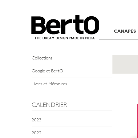
SKIP TO CONTENT
NEWS
CANAPÉS
Évènements et Rendez-vous
Ils Parlent de Nous
Collections
Google et BertO
Livres et Mémoires
CALENDRIER
2023
2022