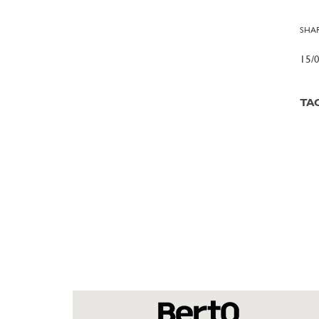
SHAR
15/
TA