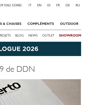
39 0362 333082
IT
EN
ES
FR
DE
RU
S & CHAISES
COMPLÉMENTS
OUTDOOR
PROJETS
BLOG
NEWS
OUTLET
SHOWROOM
209 de DDN