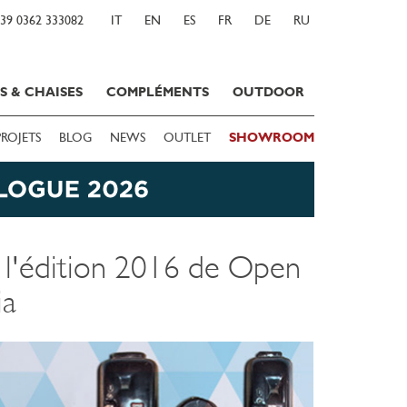
39 0362 333082
IT
EN
ES
FR
DE
RU
S & CHAISES
COMPLÉMENTS
OUTDOOR
PROJETS
BLOG
NEWS
OUTLET
SHOWROOM
à l'édition 2016 de Open
ia