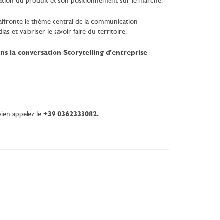
ration du produit et son positionnement sur le marché.
 affronte le thème central de la communication
t valoriser le savoir-faire du territoire.
ans la conversation Storytelling d’entreprise
ien appelez le
+39 0362333082.