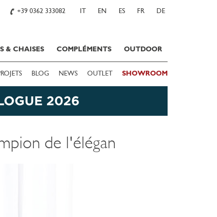
+39 0362 333082
IT
EN
ES
FR
DE
S & CHAISES
COMPLÉMENTS
OUTDOOR
PROJETS
BLOG
NEWS
OUTLET
SHOWROOM
mpion de l'élégan