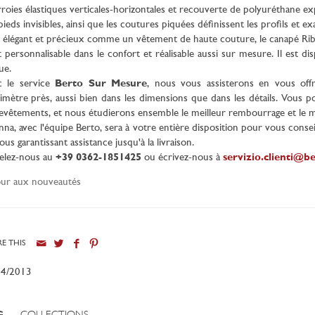
roies élastiques verticales-horizontales et recouverte de polyuréthane ex
pieds invisibles, ainsi que les coutures piquées définissent les profils et exa
 élégant et précieux comme un vêtement de haute couture, le canapé Ribot e
st personnalisable dans le confort et réalisable aussi sur mesure. Il est d
ue.
c le service
Berto Sur Mesure
, nous vous assisterons en vous offr
imètre près, aussi bien dans les dimensions que dans les détails. Vous p
evêtements, et nous étudierons ensemble le meilleur rembourrage et le mei
nna, avec l'équipe Berto, sera à votre entière disposition pour vous cons
ous garantissant assistance jusqu'à la livraison.
elez-nous au
+39 0362-1851425
ou écrivez-nous à
servizio.clienti@be
ur aux nouveautés
E THIS
04/2013