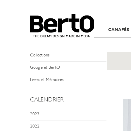
SKIP TO CONTENT
NEWS
CANAPÉS
Évènements et Rendez-vous
Ils Parlent de Nous
Collections
Google et BertO
Livres et Mémoires
CALENDRIER
2023
2022