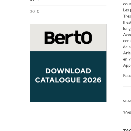
cour
Les 
2010
Très
Il e
long
Ave
cent
de r
Aria
en v
App
Reto
SHAR
20/