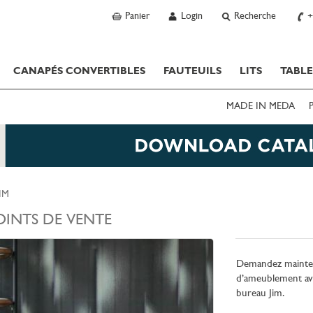
Panier
Login
Recherche
+
CANAPÉS CONVERTIBLES
FAUTEUILS
LITS
TABLE
MADE IN MEDA
IM
OINTS DE VENTE
Demandez maintena
d’ameublement ave
bureau Jim.