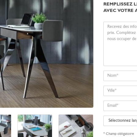
REMPLISSEZ 
AVEC VOTRE 
Votre
message
Nom
Ville
Email
Sélectionnez
langue
* Champ obligatoire