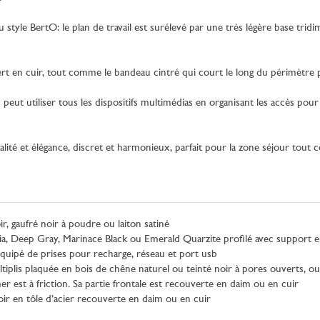
u style BertO: le plan de travail est surélevé par une très légère base tri
uvert en cuir, tout comme le bandeau cintré qui court le long du périmètre p
eut utiliser tous les dispositifs multimédias en organisant les accès pour 
ité et élégance, discret et harmonieux, parfait pour la zone séjour tout co
r, gaufré noir à poudre ou laiton satiné
, Deep Gray, Marinace Black ou Emerald Quarzite profilé avec support e
quipé de prises pour recharge, réseau et port usb
ltiplis plaquée en bois de chêne naturel ou teinté noir à pores ouverts, ou
mer est à friction. Sa partie frontale est recouverte en daim ou en cuir
ir en tôle d’acier recouverte en daim ou en cuir