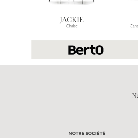
JACKIE
Chaise
Cana
N
NOTRE SOCIÈTÈ