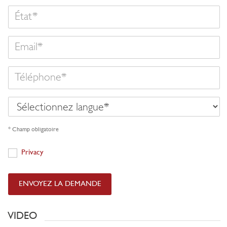
État
Email
Téléphone
Sélectionnez
langue
* Champ obligatoire
Privacy
Privacy
ENVOYEZ LA DEMANDE
VIDEO