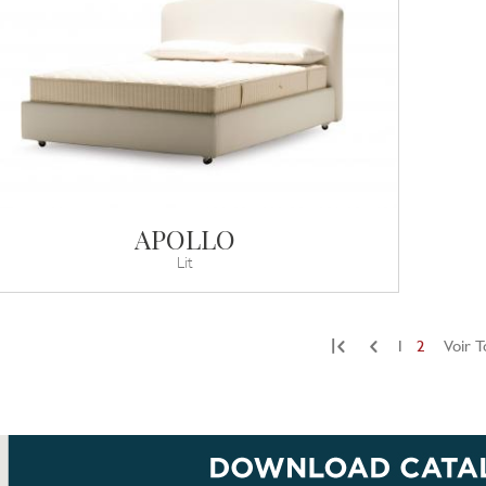
APOLLO
Lit
|
1
2
Voir T