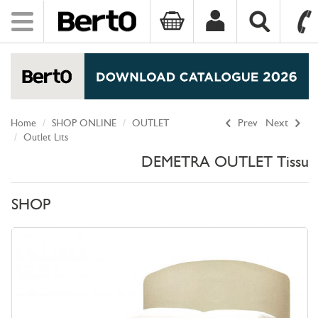
Toggle
navigation
SKIP TO CONTENT
Home
SHOP ONLINE
OUTLET
Prev
Next
Outlet Lits
DEMETRA OUTLET Tissu
SHOP