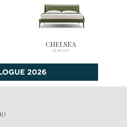
CHELSEA
Lit en cuir
tO