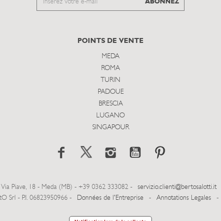
ABONNEZ
to
subscribe
POINTS DE VENTE
MEDA
ROMA
TURIN
PADOUE
BRESCIA
LUGANO
SINGAPOUR
Via Piave, 18 - Meda (MB) - +39 0362 333082 -
servizio.clienti@bertosalotti.it
 Srl - P.I. 06823950966 -
Données de l'Entreprise
-
Annotations Legales
-