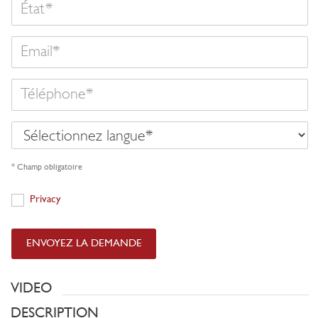
État
Email
Téléphone
Sélectionnez
langue
* Champ obligatoire
Privacy
Privacy
ENVOYEZ LA DEMANDE
VIDEO
DESCRIPTION